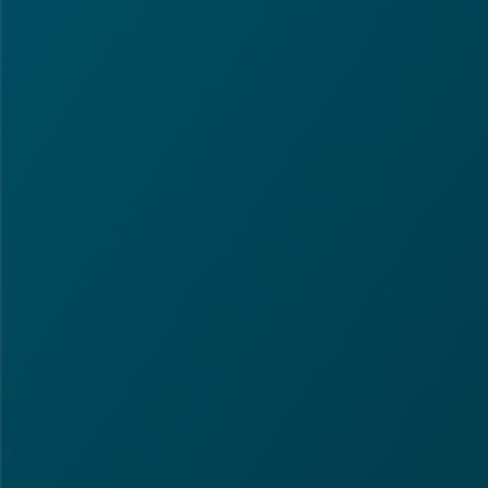
ر
د
ک
ن
ی
د