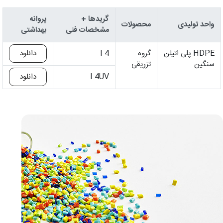
گریدها +
پروانه
واحد تولیدی
محصولات
مشخصات فنی
بهداشتی
HDPE پلی اتیلن
گروه
I 4
دانلود
سنگین
تزریقی
I 4UV
دانلود