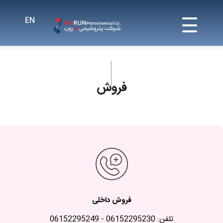
فروش
فروش داخلی
تلفن:
06152295230
-
06152295249