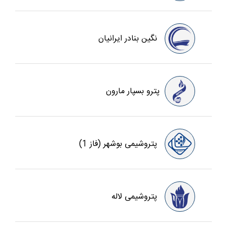
نگین بنادر ایرانیان
پترو بسپار مارون
پتروشیمی بوشهر (فاز 1)
پتروشیمی لاله