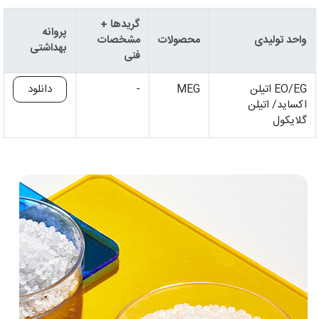
گریدها +
پروانه
واحد تولیدی
محصولات
مشخصات
بهداشتی
فنی
EO/EG اتیلن
MEG
-
دانلود
اکساید/ اتیلن
گلایکول