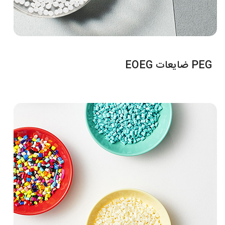
PEG ضایعات EOEG