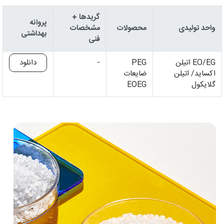
گریدها +
پروانه
واحد تولیدی
محصولات
مشخصات
بهداشتی
فنی
EO/EG اتیلن
PEG
-
دانلود
اکساید/ اتیلن
ضایعات
گلایکول
EOEG