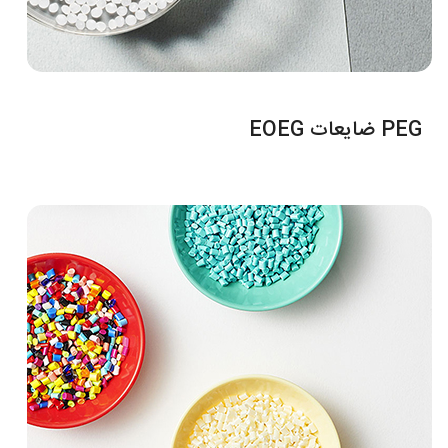
PEG ضایعات EOEG